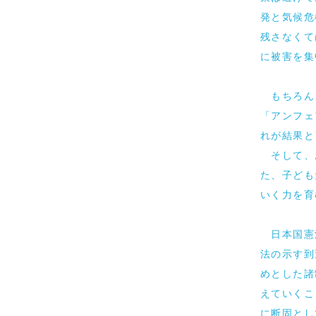
発と気候危
残さなくて
に被害を集
もちろん
「アンフェ
れが結果と
そして、
た、子ども
いく力を育
日本国憲
法の示す到
めとした諸
えていくこ
に断固とし