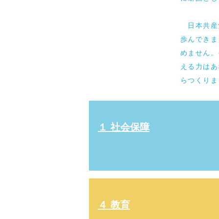
日本共産党
歩んできま
めません。
える力はあ
らつくりま
１ 社会保障
４ 教育