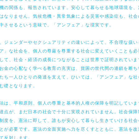
機の関係も、報告されています。安心して暮らせる地球環境を、
はなりません。気候危機・異常気象による災害や感染症も、社会
中させるという意味で、「アンフェア」な現実です。
、ジェンダーやセクシュアリティの違いによって、不合理な扱い
ア」な社会を、個人の尊厳を尊重する社会に変えていくことも必
して、社会・経済の成長につながることは世界で証明されていま
お金の心配なく学べる教育の充実は、貧困の世代間の連鎖を断ち
たち一人ひとりの発達を支えて、ひいては、「アンフェア」な社
む礎となります。
法は、平和原則、個人の尊重と基本的人権の保障を明記していま
達点が、まだ日本の社会で十分に実現されていません。社会保障
制度を、憲法に即して、誰もが安心して暮らし生きていける社会
とが必要です。憲法の全面実施へ力を尽くすとともに、憲法を改
て反対します。