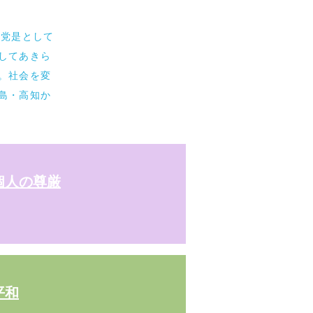
を党是として
してあきら
。社会を変
島・高知か
個人の尊厳
平和